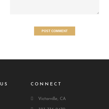
US
CONNECT
Victorville, CA